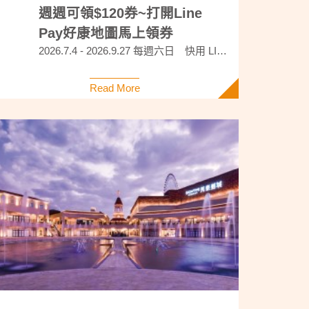
週週可領$120券~打開Line
Pay好康地圖馬上領券
2026.7.4 - 2026.9.27 每週六日 快用 LINE Pay 好康地圖搜尋「麗寶 OUTLET MALL」，即可領取獨家折扣券！ 限當週六日使用！ 超簡單 3 步驟，輕鬆享優惠！ 🪄 步驟 1：由LINE Pay好康地圖搜尋「麗寶OUTLET MALL」，並進入OUTLET頁面領券（每週六8:00開放領取，限當週六日領取使用） 🪄 步驟 2：結帳點選「自動抵用優惠券」功能，折抵更方便 🪄步驟 3：單筆滿＄3,000可使用，回饋設有條件及上限，詳見LINE Pay活動訊息 注意事項 ◎不適用櫃位 依現場公告或人員說明為準。 ◎LINE Pay 付款金額可能不適用 OUTLET 銀行滿額禮活動，請參考現場公告。 ◎參加活動視同同意活動規則，LINE Pay 保有最終解釋及決定權。 活動詳情請見 【週週領】每週六日到好康地圖領<先用先贏>人氣OUTLET優惠券，當週六日消費滿額折120元！
Read More