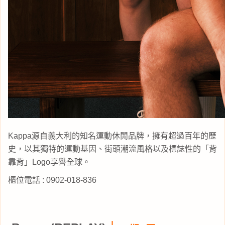
Kappa源自義大利的知名運動休閒品牌，擁有超過百年的歷
史，
以其獨特的運動基因、街頭潮流風格以及標誌性的「背
靠背」Logo享譽全球。
櫃位電話 : 0902-018-836