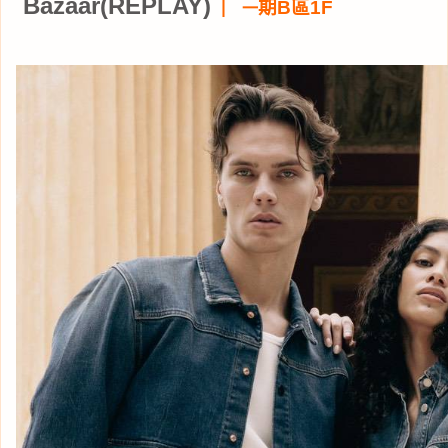
Bazaar(REPLAY)
｜
期B區1F
一