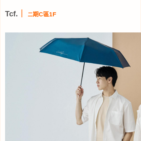
Tcf.
｜
期C區1F
二