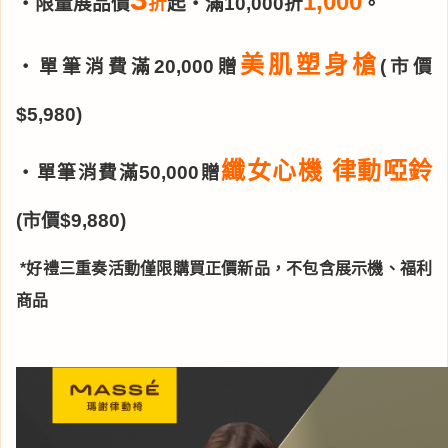
1,000
・限量展品價
折
起・滿10,000折
。
美肌塑身槍
・單筆消費滿20,000贈
(市價
$5,980)
纖女心機 律動啞鈴
・單筆消費滿50,000贈
(市價$9,880)
*好禮三重奏活動僅限購買正價新品，不包含展示機、福利
商品