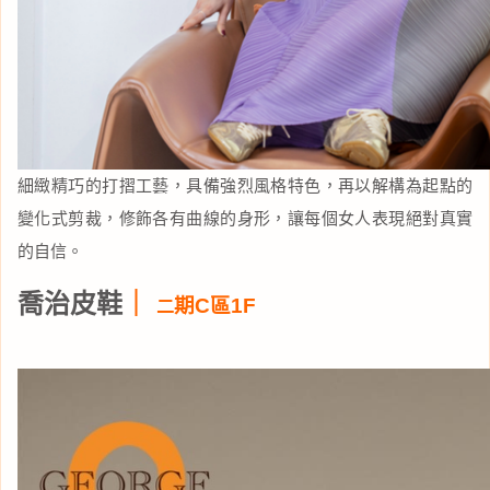
細緻精巧的打摺工藝，具備強烈風格特色，再以解構為起點的
變化式剪裁，修飾各有曲線的身形，讓每個女人表現絕對真實
的自信。
喬治皮鞋
｜
期C區1F
二