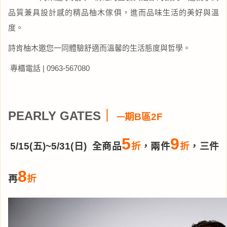
品質兼具設計感的精品柚木傢俱，進而品味生活的美好與溫
度。
詩肯柚木邀您一同體驗舒適而溫馨的生活態度與哲學。
專櫃電話 | 0963-567080
PEARLY GATES
｜
期B區2F
一
5
9
5/15(五)~5/31(日) 全商品
折
，兩件
折
，三件
8
再
折