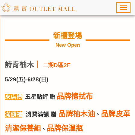
Toggl
navig
新櫃登場
New Open
詩肯柚木
｜
期D區2F
二
5/29(五)-6/28(日)
品牌擦拭布
來店禮
五星點評 贈
品牌柚木油
品牌皮革
滿額禮
消費滿額 贈
、
清潔保養組
品牌保溫瓶
、