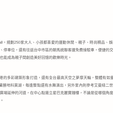
t Mall，規劃250家大人、小孩都喜愛的運動休閒、親子、時尚精品
、停車位，還有往返台中市區的朝馬統聯客運免費接駁車，便捷的
也能成為親子間創造美好回憶的歡樂時光。
港的多彩建築形象打造，還有全台最高天空之夢摩天輪，整體有如
暑勝地科莫湖，每逢整點還有水舞演出，另外室內則參考艾曼紐二
廣場延伸的河道，在中心點聳立星巴克麗寶鐘樓，不論是從哪個角
標。