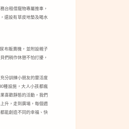
服務台租借寵物專屬推車，
間，還設有草皮地墊及喝水
供尿布販賣機，並附設親子
寶貝們稍作休憩不怕打擾，
主題，充分訓練小朋友的靈活度
30種設施，大人小孩都瘋
如果喜歡靜態的活動，我們
冉上升，走到廣場，每個週
寶都能創造不同的幸福、快