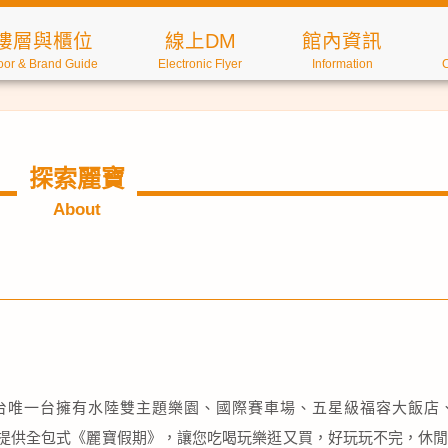
樓層與櫃位
線上DM
館內資訊
oor & Brand Guide
Electronic Flyer
Information
探索麗寶
About
台唯一台擁有水陸雙主題樂園、國際賽車場、五星級福容大飯店
L…等，提供全包式《麗寶假期》，讓您吃喝玩樂逛又買，好玩玩不完，休