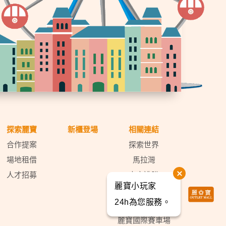
探索麗寶
新櫃登場
相關連結
合作提案
探索世界
場地租借
馬拉灣
人才招募
密室逃脫
麗寶小玩家
天空之夢
24h為您服務。
麗寶福容大飯店
麗寶國際賽車場