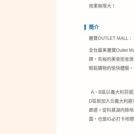
效果無限大！
簡介
麗寶OUTLET MALL：
全台最美麗寶Outle
牌，充裕的美食街坐席
輕鬆購物的愉快體驗，
A、B區以義大利芬諾
D區新加入北義大利避
廊道。從科莫湖向綠地
圍，也是IG必打卡地