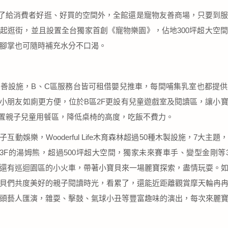
ALL除了給消費者好逛、好買的空間外，全館還是寵物友善商場，只要到
起逛街，並且設置全台獨家首創《寵物樂園》，佔地300坪超大空
腳掌也可隨時補充水分不口渴。
善設施，B、C區服務台皆可租借嬰兒推車，每間哺集乳室也都提
小朋友如廁更方便，位於B區2F更設有兒童遊戲室及閱讀區，讓小
設置親子兒童用餐區，降低桌椅的高度，吃飯不費力。
互動娛樂，Wooderful Life木育森林超過50種木製設施，7大
3F的湯姆熊，超過500坪超大空間，獨家未來賽車手、變型金剛等
還有巡迴園區的小火車，帶著小寶貝來一場麗寶探索，盡情玩耍。
貝們共度美好的親子閱讀時光，看累了，還能近距離觀賞摩天輪冉
頭藝人匯演，雜耍、擊鼓、氣球小丑等豐富趣味的演出，每次來麗