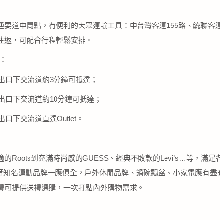
通要道中間點，有便利的大眾運輸工具：中台灣客運155路、統聯客運
往返，可配合行程輕鬆安排。
：
道出口下交流道約3分鐘可抵達；
道出口下交流道約10分鐘可抵達；
口下交流道直達Outlet。
的Roots到充滿時尚感的GUESS、經典不敗款的Levi’s…等，滿
as、..等知名運動品牌一應俱全，戶外休閒品牌、鍋碗瓢盆、小家電應有
禮可提供送禮選購，一次打點內外購物需求。