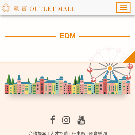
Toggl
navig
EDM
.
合作提案
|
人才招募
|
行事曆
|
麗寶樂園