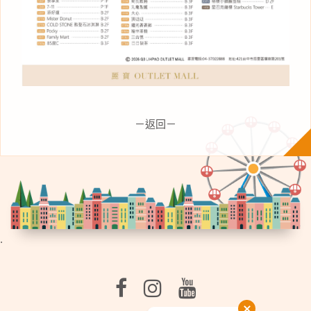
－返回－
.