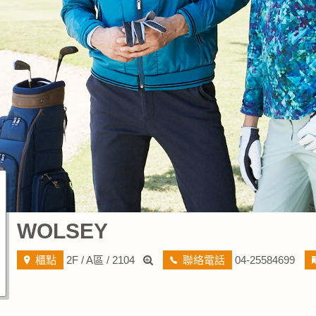
WOLSEY
櫃點
2F / A區 / 2104
聯絡電話
04-25584699