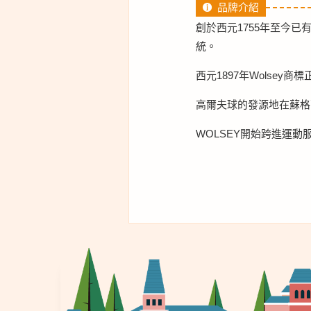
品牌介紹
創於西元1755年至今已
統。
西元1897年Wolse
高爾夫球的發源地在蘇格蘭
WOLSEY開始跨進運