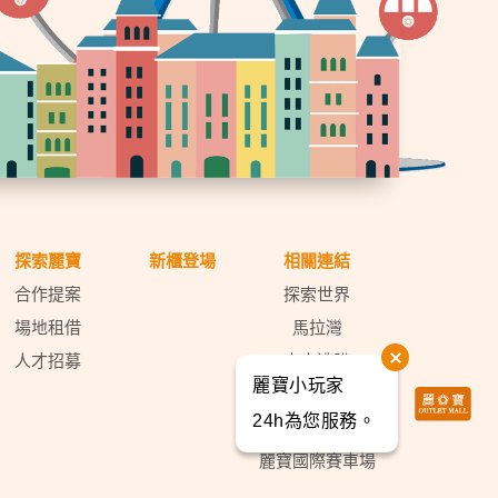
探索麗寶
新櫃登場
相關連結
合作提案
探索世界
場地租借
馬拉灣
人才招募
密室逃脫
麗寶小玩家
天空之夢
24h為您服務。
麗寶福容大飯店
麗寶國際賽車場