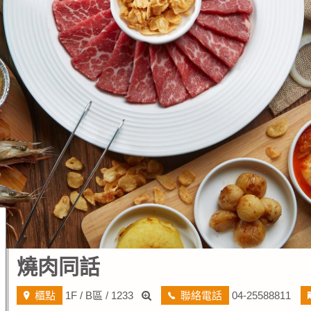
燒肉同話
櫃點
1F / B區 / 1233
聯絡電話
04-25588811