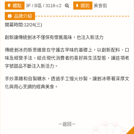
櫃點
3F / B區 / 3118-c2
類別
美食街
品牌介紹
開幕時間:12/24(三)
創新讓傳統剉冰不僅保有懷舊風味，也注入新活力
傳統剉冰的新思維是在守護古早味的基礎上，以創新配料、口
味及經營手法，結合現代消費者的喜好與生活型態，讓這項老
字號甜品不斷注入新活力。
手炒黑糖和自製糖水，透過手工慢火炒製，讓剉冰帶著深厚文
化與用心烹調的經典美食。
－返回－