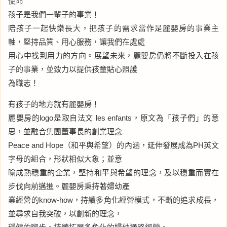
使命
孩子是我們一輩子的事業！
陪孩子一起快樂長大，把孩子的需求當作是麗嬰房的事業主
軸，堅持品質、用心服務，讓我們在處處
用心中找到用力的方向。展望未來，麗嬰房仍將不斷投入在孩
子的事業，並致力以提供孩童貼心照護
為職志！
有孩子的地方就有麗嬰房！
麗嬰房的logo是取自法文 les enfants，原文為「孩子們」的意
思，並融合集團董事長的創業理念
Peace and Hope（和平與希望）的內涵，延伸發展成為PH英文
字母的組合，形狀相似大象；並意
喻成熟穩重的企業，堅持和平與希望的理念，及以穩重而實在
步伐向前邁進。麗嬰房秉持著婦幼產
業經營的know-how，持續多角化經營模式，不斷的追求成長，
並尋求自我突破，以創新的理念，