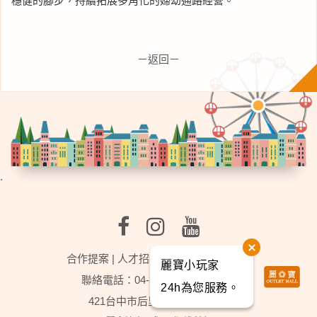
穩健的腳步，持續拓展多角化的婦幼通路經營。
－返回－
.
合作提案
|
人才招募
|
行事曆
|
麗寶樂園
麗寶小玩家
聯絡電話：04-3702-2888轉分機9
24h為您服務。
421台中市后里區福容路201號