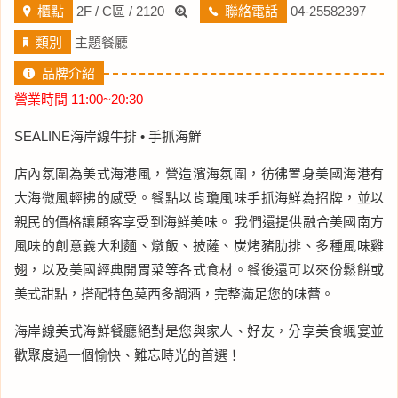
櫃點
2F / C區 / 2120
聯絡電話
04-25582397
類別
主題餐廳
品牌介紹
營業時間 11:00~20:30
SEALINE海岸線牛排 • 手抓海鮮
店內氛圍為美式海港風，營造濱海氛圍，彷彿置身美國海港有
大海微風輕拂的感受。餐點以肯瓊風味手抓海鮮為招牌，並以
親民的價格讓顧客享受到海鮮美味。 我們還提供融合美國南方
風味的創意義大利麵、燉飯、披薩、炭烤豬肋排、多種風味雞
翅，以及美國經典開胃菜等各式食材。餐後還可以來份鬆餅或
美式甜點，搭配特色莫西多調酒，完整滿足您的味蕾。
海岸線美式海鮮餐廳絕對是您與家人、好友，分享美食颯宴並
歡聚度過一個愉快、難忘時光的首選！