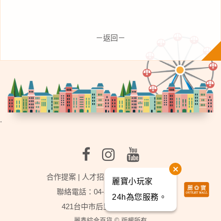
－返回－
.
合作提案
|
人才招募
|
行事曆
|
麗寶樂園
麗寶小玩家
聯絡電話：04-3702-2888轉分機9
24h為您服務。
421台中市后里區福容路201號
麗鑫綜合百貨 © 版權所有