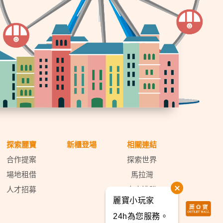
探索麗寶
新櫃登場
相關連結
合作提案
探索世界
場地租借
馬拉灣
人才招募
密室逃脫
麗寶小玩家
天空之夢
24h為您服務。
麗寶福容大飯店