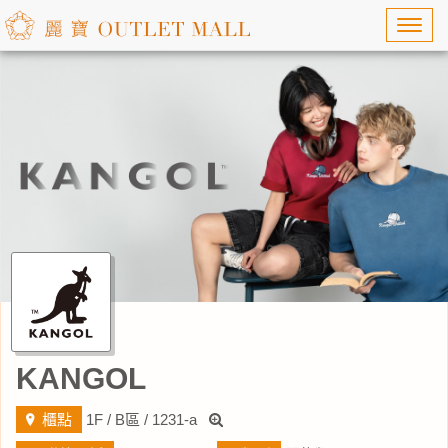
Toggl
navig
KANGOL
櫃點
1F / B區 / 1231-a