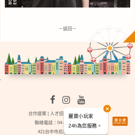
－返回－
.
合作提案
|
人才招募
|
行事曆
|
麗寶樂園
麗寶小玩家
聯絡電話：04-3702-2888轉分機9
24h為您服務。
421台中市后里區福容路201號