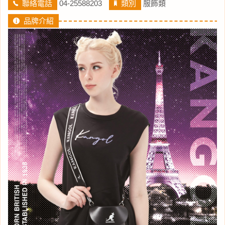
聯絡電話
04-25588203
類別
服飾類
品牌介紹